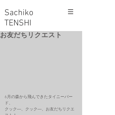
Sachiko
TENSHI
お友だちリクエスト
6月の森から飛んできたタイニーバー
ド、
クック―、クック―、お友だちリクエ