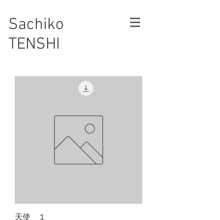
Sachiko
TENSHI
天使 １