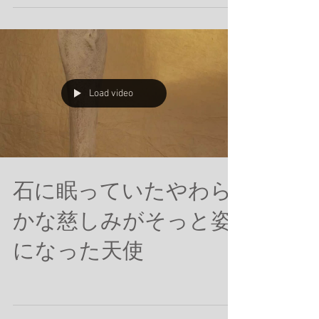
知らせです。 小林さちこ天使展 Vol.9 [ Beside
You ] 会場: ギャラリー折々 山梨県北杜市
大泉町谷戸6599-3
https://www.instagram.com/gallerycafe_oriori/
日時：2026 4.24(金)~5.11（月） open
10:00 ~17:00 Close 4.28(金）、4.30(木)、
5.7(木) 9回目となる天使展、Beside You ではあ
なたのそばで、静かな光を育てる天使たちの新
作を含む塑像とレリーフ35点ほどが並びます。
Load video
新緑に包まれたギャラリー折々で、天使たちと
共にみなさまのご来場を楽しみにしています。
石に眠っていたやわら
かな慈しみがそっと姿
になった天使