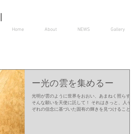
I
Home
About
NEWS
Gallery
ー光の雲を集めるー
光明が雲のように世界をおおい、あまねく照らす
そんな願いを天使に託して！ それはきっと、人そ
ぞれの信念に基づいた固有の輝きを見つけること
ら～！ （２０２２年年の瀬に） ２８０ｘ５５０m
合板に漆喰、ミクストメディア