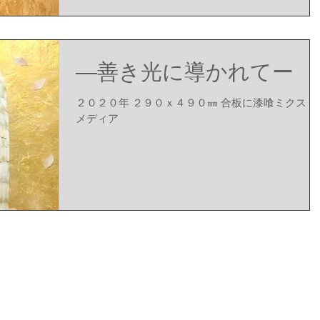
―善き光に導かれてー
２０２０年 ２９０ｘ４９０㎜ 合板に漆喰ミクスト
メディア