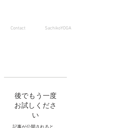
Contact
SachikoYOGA
特集記事
、
後でもう一度
れ
か
お試しくださ
m
い
記事が公開されると、