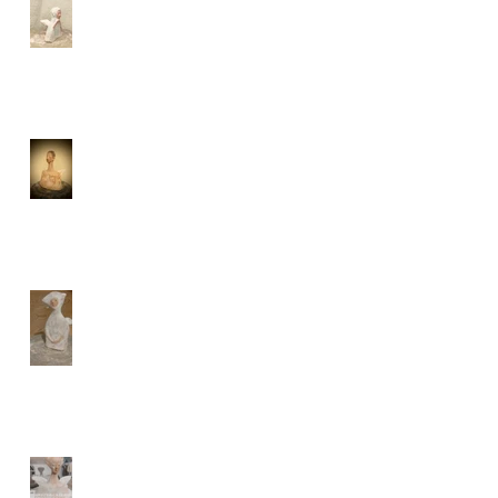
あなたの夢とわたしの光
をやさしく結ぶ天使
あなたを守ると決めた天
使
静かな空を胸に抱く天使
自分の静けさを生きる