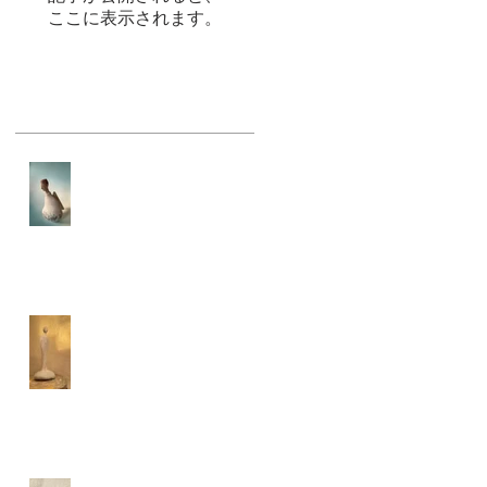
ここに表示されます。
最新記事
「天使展VOL.９」
2026.4.24 ₋ 5.11
石に眠っていたやわらか
な慈しみがそっと姿にな
った天使